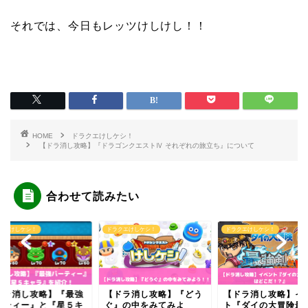
それでは、今日もレッツけしけし！！
HOME
ドラクエけしケシ！
【ドラ消し攻略】『ドラゴンクエストⅣ それぞれの旅立ち』について
合わせて読みたい
クエけしケシ！
ドラクエけしケシ！
ドラクエけしケシ！
ドラ消し攻略】『最強
【ドラ消し攻略】『どう
【ドラ消し攻略】イ
ーティー』と『星５キ
ぐ』の中をみてみよ
ト『ダイの大冒険最