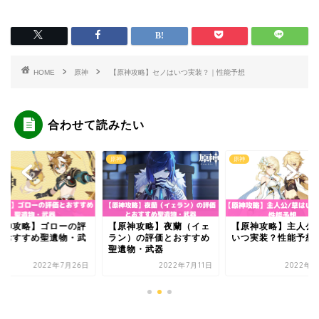
HOME
原神
【原神攻略】セノはいつ実装？｜性能予想
合わせて読みたい
原神
原神
原神攻略】ゴローの評
【原神攻略】夜蘭（イェ
【原神攻略】主人公/
とおすすめ聖遺物・武
ラン）の評価とおすすめ
いつ実装？性能予想
聖遺物・武器
2022年7月26日
2022年7月11日
2022年8