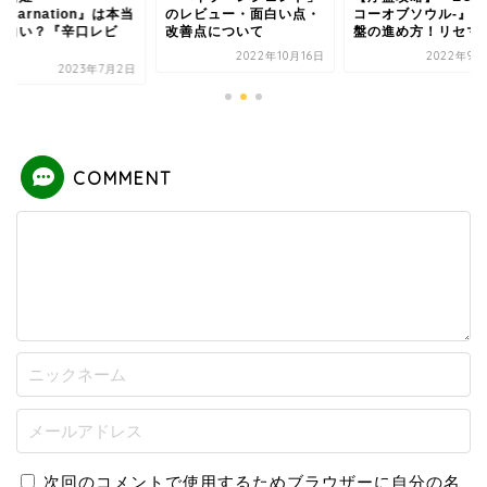
レビュー・面白い点・
コーオブソウル-』の序
Reincarnation』
善点について
盤の進め方！リセマラ...
に面白い？『辛口レ
ュ...
2022年10月16日
2022年9月22日
2023年7
COMMENT
次回のコメントで使用するためブラウザーに自分の名