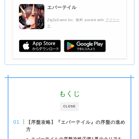
エバーテイル
ZigZaGame Inc.
無料
posted with
アプリー
チ
もくじ
CLOSE
【序盤攻略】『
エバーテイル
』の序盤の進め
方