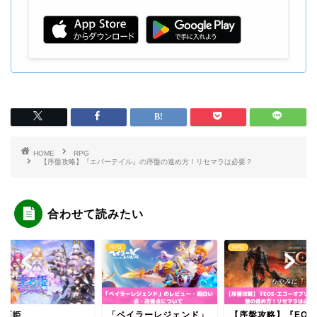
HOME
RPG
【序盤攻略】『エバーテイル』の序盤の進め方！リセマラは必要？
合わせて読みたい
RPG
RPG
ベイラーレジェンド」
【序盤攻略】『EOS-エ
『宝石姫