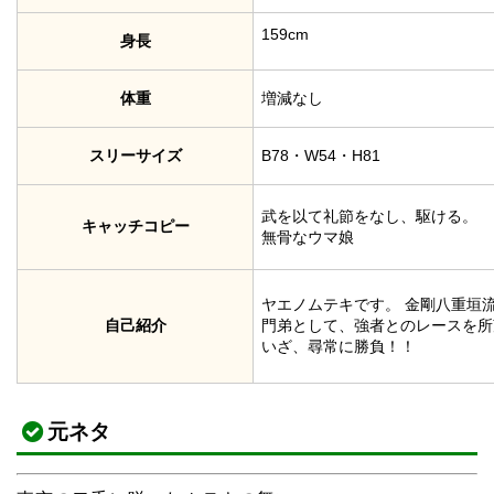
159cm
身長
体重
増減なし
スリーサイズ
B78・W54・H81
武を以て礼節をなし、駆ける。
キャッチコピー
無骨なウマ娘
ヤエノムテキです。 金剛八重垣
自己紹介
門弟として、強者とのレースを所
いざ、尋常に勝負！！
元ネタ