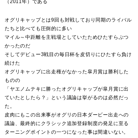
（2011年）である
オグリキャップとは9回も対戦しており同期のライバル
たちと比べても圧倒的に多い
マイル～中距離を主戦場としていたためひたすらぶつ
かったのだ
そしてデビュー3戦目の毎日杯を皮切りにひたすら負け
続けた
オグリキャップに出走権がなかった皐月賞は勝利した
ものの
「ヤエノムテキに勝ったオグリキャップが皐月賞に出
ていたとしたら？」という議論は挙がるのは必然だっ
た。
皮肉にもこの出来事がオグリの日本ダービー出走への
議論、最終的にクラシック追加登録制度の発足に至る
ターニングポイントの一つになった事は間違いない。