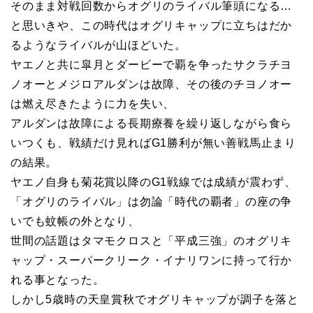
そのまま対戦回数からオグリのライバル筆頭になる…
と思いきや、この時代はオグリキャップに立ちはだか
るようなライバルが山ほどいた。
ヤエノと共に皐月とダービーで覇を争ったサクラチヨ
ノオーとメジロアルダンは故障、その後のチヨノオー
は燃え尽きたように力を失い、
アルダンは故障による長期療養を繰り返しながら食ら
いつくも、戦績だけ見ればG1勝利が無い善戦馬止まり
の結果。
ヤエノ自身も菊花賞以降のG1戦線では成績が震わず、
「オグリのライバル」は勿論「時代の覇者」の座の争
いでも蚊帳の外となり、
世間の話題はタマモクロスと「平成三強」のオグリキ
ャップ・スーパークリーク・イナリワンに持って行か
れる事となった。
しかし5歳時の天皇賞秋でオグリキャップが調子を落と