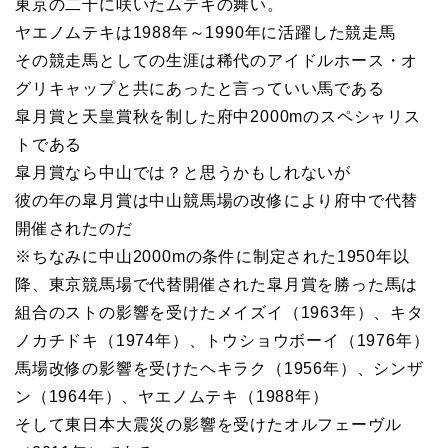
東京の二千に咲いたムテキの舞い。
ヤエノムテキは1988年～1990年に活躍した競走馬
その競走馬としての生涯は稀代のアイドルホース・オ
グリキャップと共にあったと言っていい馬である
皐月賞と天皇賞秋を制した府中2000mのスペシャリス
トである
皐月賞なら中山では？と思うかもしれないが
彼の年の皐月賞は中山競馬場の改修により府中で代替
開催されたのだ
※ちなみに中山2000mの条件に制定された1950年以
降、東京競馬場で代替開催された皐月賞を勝った馬は
組合のストの影響を受けたメイズイ（1963年）、キタ
ノカチドキ（1974年）、トウショウボーイ（1976年）
馬場改修の影響を受けたヘキラク（1956年）、シンザ
ン（1964年）、ヤエノムテキ（1988年）
そして東日本大震災の影響を受けたオルフェーヴル