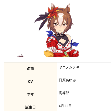
ヤエノムテキ
名前
日原あゆみ
CV
高等部
学年
4月11日
誕生日