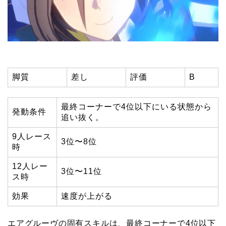
脚質
差し
評価
B
最終コーナーで4位以下にいる状態から
発動条件
追い抜く。
9人レース
3位〜8位
時
12人レー
3位〜11位
ス時
効果
速度が上がる
エアグルーヴの固有スキルは、最終コーナーで4位以下