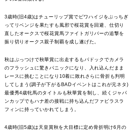
3歳時(旧4歳)はチューリップ賞でビワハイジをぶっちぎ
ってリベンジを果たすも風邪で桜花賞を回避、仕切り
直したオークスで桜花賞馬ファイトガリバーの追撃を
振り切りオークス親子制覇を成し遂げた。
秋はぶっつけで秋華賞に出走するもパドックでカメラ
のフラッシュに驚きパニックになり、入れ込んだまま
レースに挑むことになり10着に敗れさらに骨折も判明
してしまう(調子が下がるBADイベントはこれが元ネタ)
最優秀4歳牝馬のタイトルも秋華賞を制し、続くジャパ
ンカップでもハナ差の接戦に持ち込んだファビラスラ
フィンに持っていかれてしまう。
4歳時(旧5歳)は天皇賞秋を大目標に定め骨折明け6月の