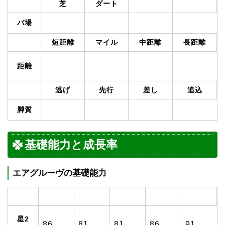
芝
ダート
バ場
短距離
マイル
中距離
長距離
距離
逃げ
先行
差し
追込
脚質
基礎能力と成長率
エアグルーヴの基礎能力
星2
86
81
81
86
91