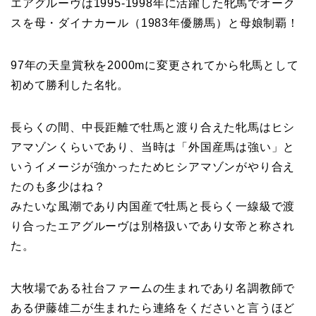
エアグルーヴは1995-1998年に活躍した牝馬でオーク
スを母・ダイナカール（1983年優勝馬）と母娘制覇！
97年の天皇賞秋を2000mに変更されてから牝馬として
初めて勝利した名牝。
長らくの間、中長距離で牡馬と渡り合えた牝馬はヒシ
アマゾンくらいであり、当時は「外国産馬は強い」と
いうイメージが強かったためヒシアマゾンがやり合え
たのも多少はね？
みたいな風潮であり内国産で牡馬と長らく一線級で渡
り合ったエアグルーヴは別格扱いであり女帝と称され
た。
大牧場である社台ファームの生まれであり名調教師で
ある伊藤雄二が生まれたら連絡をくださいと言うほど