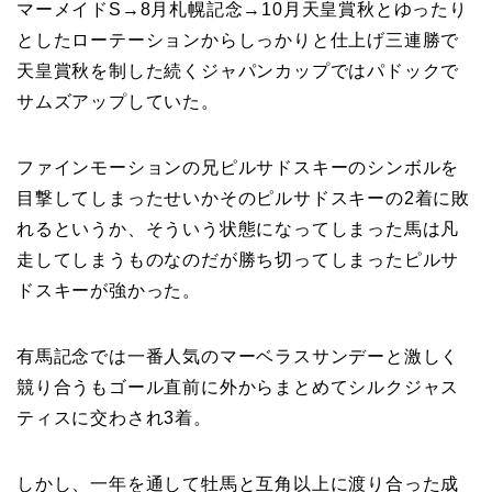
マーメイドS→8月札幌記念→10月天皇賞秋とゆったり
としたローテーションからしっかりと仕上げ三連勝で
天皇賞秋を制した続くジャパンカップではパドックで
サムズアップしていた。
ファインモーションの兄ピルサドスキーのシンボルを
目撃してしまったせいかそのピルサドスキーの2着に敗
れるというか、そういう状態になってしまった馬は凡
走してしまうものなのだが勝ち切ってしまったピルサ
ドスキーが強かった。
有馬記念では一番人気のマーベラスサンデーと激しく
競り合うもゴール直前に外からまとめてシルクジャス
ティスに交わされ3着。
しかし、一年を通して牡馬と互角以上に渡り合った成