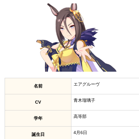
エアグルーヴ
名前
青木瑠璃子
CV
高等部
学年
4月6日
誕生日