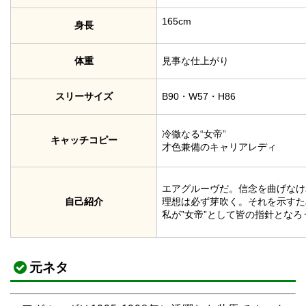
165cm
身長
体重
見事な仕上がり
スリーサイズ
B90・W57・H86
冷徹なる“女帝”
キャッチコピー
才色兼備のキャリアレディ
エアグルーヴだ。信念を曲げなけ
自己紹介
理想は必ず芽吹く。それを示すた
私が”女帝”として皆の指針となろ
元ネタ