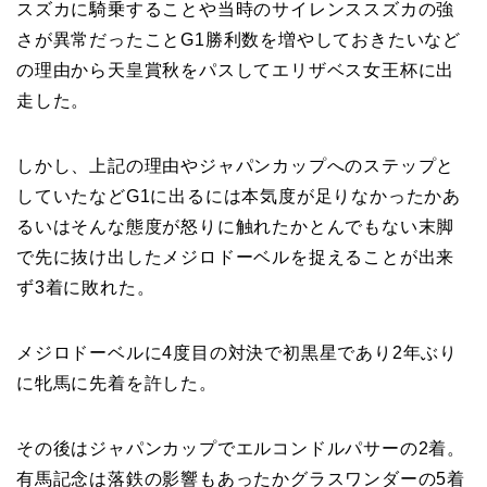
スズカに騎乗することや当時のサイレンススズカの強
さが異常だったことG1勝利数を増やしておきたいなど
の理由から天皇賞秋をパスしてエリザベス女王杯に出
走した。
しかし、上記の理由やジャパンカップへのステップと
していたなどG1に出るには本気度が足りなかったかあ
るいはそんな態度が怒りに触れたかとんでもない末脚
で先に抜け出したメジロドーベルを捉えることが出来
ず3着に敗れた。
メジロドーベルに4度目の対決で初黒星であり2年ぶり
に牝馬に先着を許した。
その後はジャパンカップでエルコンドルパサーの2着。
有馬記念は落鉄の影響もあったかグラスワンダーの5着